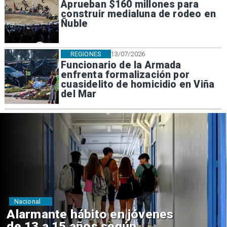
Aprueban $160 millones para
construir medialuna de rodeo en
Ñuble
REGIONES
13/07/2026
Funcionario de la Armada
enfrenta formalización por
cuasidelito de homicidio en Viña
del Mar
Regiones
Aprueban creación del Parque
Sebastián Piñera con inversión