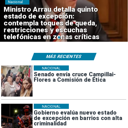
Nacional
Ministro Arrau defiende
secreto bancario y asegura
que Fiscalía logra levantarlo en
la mayoría de casos
MÁS RECIENTES
NACIONAL
Senado envía cruce Campillai-
Flores a Comisión de Ética
NACIONAL
Gobierno evalúa nuevo estado
de excepción en barrios con alta
criminalidad