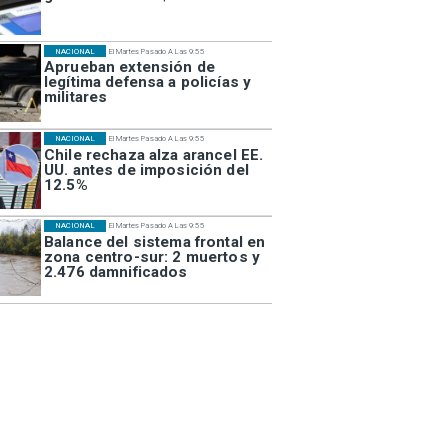
NACIONAL
El Martes Pasado A Las 9:55
Aprueban extensión de
legítima defensa a policías y
militares
NACIONAL
El Martes Pasado A Las 9:55
Chile rechaza alza arancel EE.
UU. antes de imposición del
12.5%
NACIONAL
El Martes Pasado A Las 9:55
Balance del sistema frontal en
zona centro-sur: 2 muertos y
2.476 damnificados