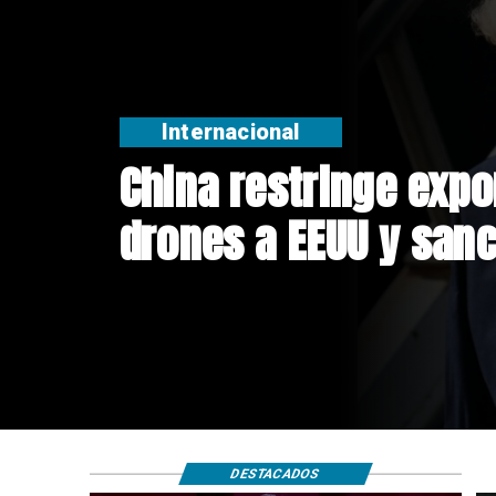
Internacional
Papa León XIV anunci
Sudamérica
DESTACADOS