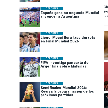
Ch
DEPORTES
ex
España gana su segundo Mundial
la
al vencer a Argentina
DEPORTES
Lionel Messi llora tras derrota
en Final Mundial 2026
DEPORTES
FIFA investiga pancarta de
Argentina sobre Malvinas
DEPORTES
Semifinales Mundial 2026:
Revisa la programación de los
próximos partidos