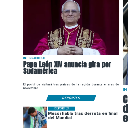
INTERNACIONAL
Papa León XIV anuncia gira por
Sudamérica
El pontífice visitará tres países de la región durante el mes de
noviembre.
IN
C
DEPORTES
d
DEPORTES
Messi habla tras derrota en final
e
del Mundial