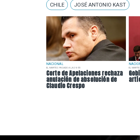
CHILE
JOSÉ ANTONIO KAST
NACIONAL
NACIO
EL MARTES PASADO A LAS 9:55
EL MARTE
Corte de Apelaciones rechaza
Gobi
anulación de absolución de
artí
Claudio Crespo