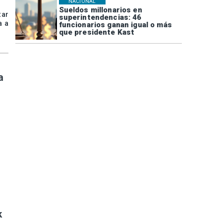
NACIONAL
Sueldos millonarios en
tar
superintendencias: 46
a a
funcionarios ganan igual o más
que presidente Kast
a
k