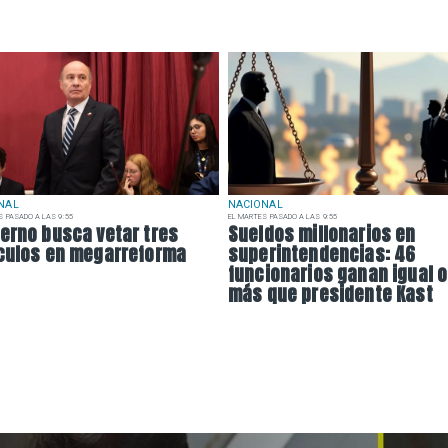
NAL
NACIONAL
S PASADO A LAS 9:55
EL MARTES PASADO A LAS 9:55
erno busca vetar tres
Sueldos millonarios en
culos en megarreforma
superintendencias: 46
funcionarios ganan igual o
más que presidente Kast