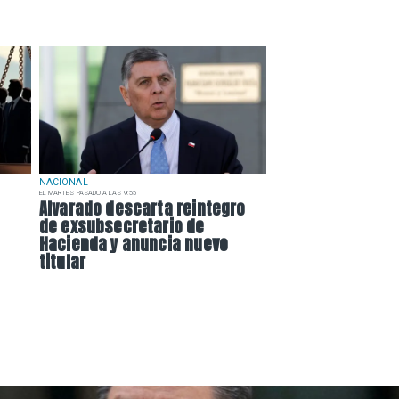
NACIONAL
EL MARTES PASADO A LAS 9:55
Alvarado descarta reintegro
de exsubsecretario de
Hacienda y anuncia nuevo
titular