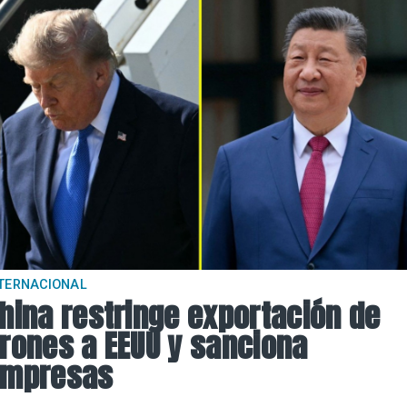
TERNACIONAL
hina restringe exportación de
rones a EEUU y sanciona
mpresas