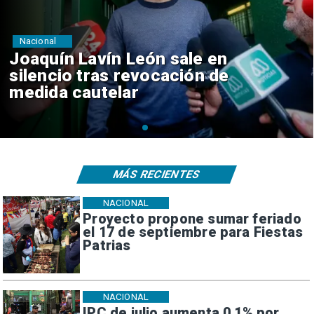
Nacional
Chile y Venezuela formalizan
reinicio de relaciones
consulares
MÁS RECIENTES
NACIONAL
Proyecto propone sumar feriado
el 17 de septiembre para Fiestas
Patrias
NACIONAL
IPC de julio aumenta 0,1% por