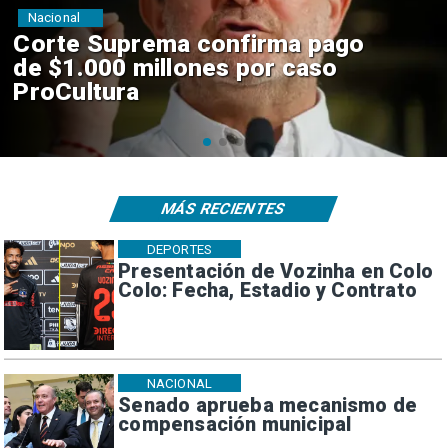
Nacional
Codelco suspende
construcción de Andes Norte
en El Teniente por riesgos
sísmicos
MÁS RECIENTES
DEPORTES
Presentación de Vozinha en Colo
Colo: Fecha, Estadio y Contrato
NACIONAL
Senado aprueba mecanismo de
compensación municipal