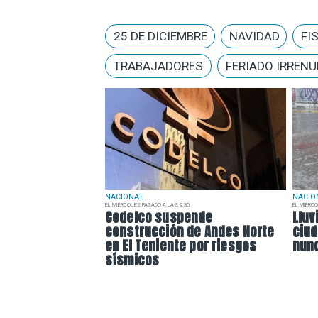
25 DE DICIEMBRE
NAVIDAD
FI
TRABAJADORES
FERIADO IRRENU
NACIONAL
NACIO
EL MIÉRCOLES PASADO A LAS 9:35
EL MIÉRCO
Codelco suspende
Lluv
construcción de Andes Norte
ciu
en El Teniente por riesgos
nunc
sísmicos