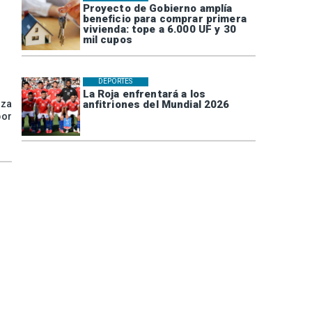
Proyecto de Gobierno amplía
beneficio para comprar primera
vivienda: tope a 6.000 UF y 30
mil cupos
DEPORTES
La Roja enfrentará a los
anfitriones del Mundial 2026
aza
por