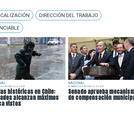
SCALIZACIÓN
DIRECCIÓN DEL TRABAJO
NCIABLE
NAL
NACIONAL
LES PASADO A LAS 9:35
EL MIÉRCOLES PASADO A LAS 9:35
ias históricas en Chile:
Senado aprueba mecanis
dades alcanzan máximos
de compensación municip
a vistos