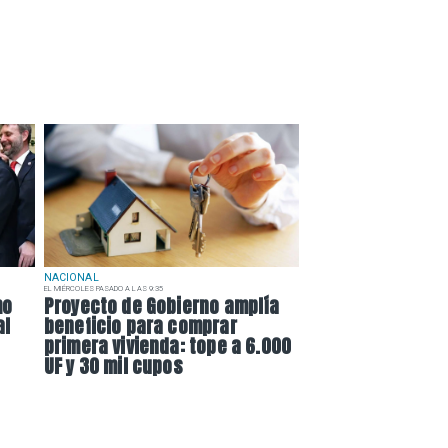
NACIONAL
EL MIÉRCOLES PASADO A LAS 9:35
mo
Proyecto de Gobierno amplía
al
beneficio para comprar
primera vivienda: tope a 6.000
UF y 30 mil cupos