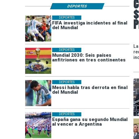
C
DEPORTES
$
DEPORTES
P
FIFA investiga incidentes al final
del Mundial
La
DEPORTES
re
Mundial 2030: Seis países
in
anfitriones en tres continentes
DEPORTES
Messi habla tras derrota en final
del Mundial
DEPORTES
España gana su segundo Mundial
al vencer a Argentina