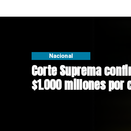
Nacional
Codelco suspende 
Andes Norte en El T
riesgos sísmicos