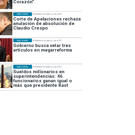
Corazón”
NACIONAL
El Martes Pasado A Las 9:55
Corte de Apelaciones rechaza
anulación de absolución de
Claudio Crespo
NACIONAL
El Martes Pasado A Las 9:55
Gobierno busca vetar tres
artículos en megarreforma
NACIONAL
El Martes Pasado A Las 9:55
Sueldos millonarios en
superintendencias: 46
funcionarios ganan igual o
más que presidente Kast