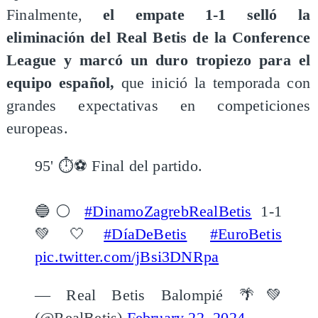
Finalmente,
el empate 1-1 selló la
eliminación del Real Betis de la Conference
League y marcó un duro tropiezo para el
equipo español,
que inició la temporada con
grandes expectativas en competiciones
europeas.
95' ⏱⚽️ Final del partido.
🔵⚪
#DinamoZagrebRealBetis
1-1
💚🤍
#DíaDeBetis
#EuroBetis
pic.twitter.com/jBsi3DNRpa
— Real Betis Balompié 🌴💚
(@RealBetis)
February 22, 2024