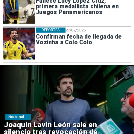
Fallece Lucy López Cruz,
primera medallista chilena en
Juegos Panamericanos
DEPORTES
27/07/2026
Confirman fecha de llegada de
Vozinha a Colo Colo
Nacional
Chile y Venezuela formalizan
reinicio de relaciones