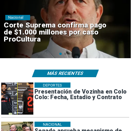
Nacional
Codelco suspende
construcción de Andes Norte
en El Teniente por riesgos
sísmicos
MÁS RECIENTES
DEPORTES
Presentación de Vozinha en Colo
Colo: Fecha, Estadio y Contrato
NACIONAL
Senado aprueba mecanismo de