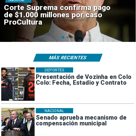
Codelco suspende
construcción de Andes Norte
en El Teniente por riesgos
sísmicos
MÁS RECIENTES
DEPORTES
Presentación de Vozinha en Colo
Colo: Fecha, Estadio y Contrato
NACIONAL
Senado aprueba mecanismo de
compensación municipal