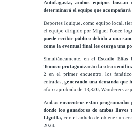
Antofagasta, ambos equipos buscan 
determinará el equipo que acompañará a
Deportes Iquique, como equipo local, tie
el equipo dirigido por Miguel Ponce log
puede recibir público debido a una sanci
como la eventual final les otorga una po
Simultáneamente, en
el Estadio Elías
Temuco protagonizarán la otra semifinal
2 en el primer encuentro, los fanátic
entradas, g
enerando una demanda que ha
aforo aprobado de 13,320, Wanderers aspira
Ambos
encuentros están programados p
donde los ganadores de ambas llaves te
Liguilla,
con el anhelo de obtener un cod
2024.