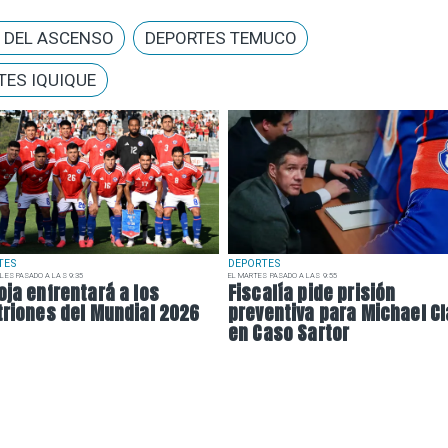
A DEL ASCENSO
DEPORTES TEMUCO
TES IQUIQUE
TES
DEPORTES
LES PASADO A LAS 9:35
EL MARTES PASADO A LAS 9:55
oja enfrentará a los
Fiscalía pide prisión
triones del Mundial 2026
preventiva para Michael Cl
en Caso Sartor