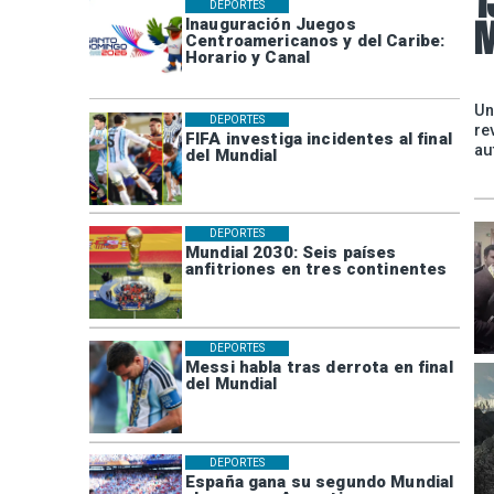
1
DEPORTES
M
Inauguración Juegos
Centroamericanos y del Caribe:
Horario y Canal
Un
DEPORTES
re
FIFA investiga incidentes al final
au
del Mundial
DEPORTES
Mundial 2030: Seis países
anfitriones en tres continentes
DEPORTES
Messi habla tras derrota en final
del Mundial
DEPORTES
España gana su segundo Mundial