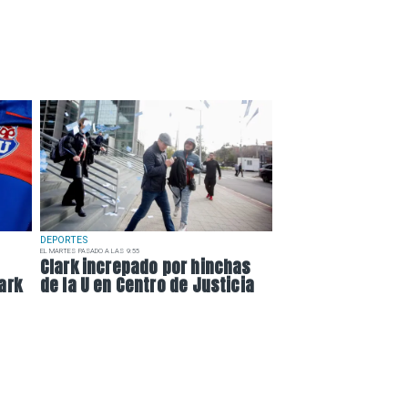
DEPORTES
EL MARTES PASADO A LAS 9:55
Clark increpado por hinchas
ark
de la U en Centro de Justicia