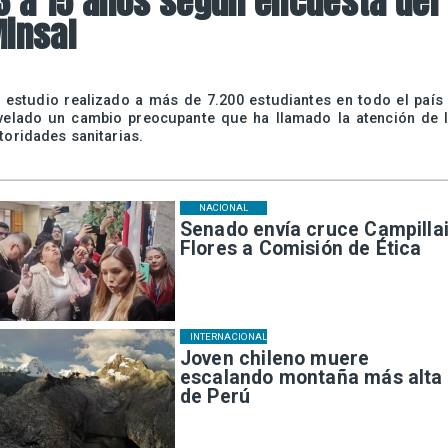
3 a 15 años según encuesta del
insal
 estudio realizado a más de 7.200 estudiantes en todo el país
velado un cambio preocupante que ha llamado la atención de 
toridades sanitarias.
NACIONAL
Senado envía cruce Campillai
Flores a Comisión de Ética
INTERNACIONAL
Joven chileno muere
escalando montaña más alta
de Perú