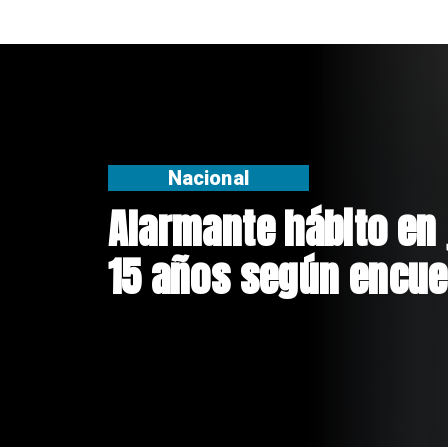
Regiones
Aprueban creación d
Sebastián Piñera con
$4 mil millones