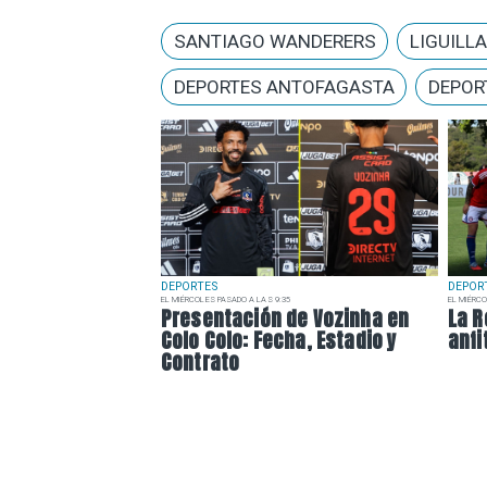
SANTIAGO WANDERERS
LIGUILL
DEPORTES ANTOFAGASTA
DEPOR
DEPORTES
DEPOR
EL MIÉRCOLES PASADO A LAS 9:35
EL MIÉRCO
Presentación de Vozinha en
La R
Colo Colo: Fecha, Estadio y
anfi
Contrato