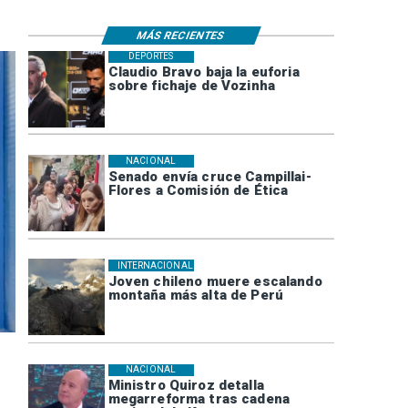
MÁS RECIENTES
DEPORTES
Claudio Bravo baja la euforia
sobre fichaje de Vozinha
NACIONAL
Senado envía cruce Campillai-
Flores a Comisión de Ética
INTERNACIONAL
Joven chileno muere escalando
montaña más alta de Perú
NACIONAL
Ministro Quiroz detalla
megarreforma tras cadena