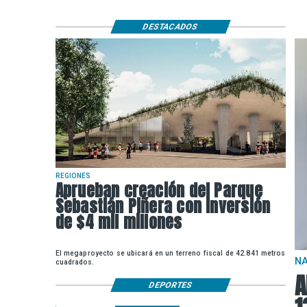
DESTACADOS
REGIONES
Aprueban creación del Parque
Sebastián Piñera con inversión
de $4 mil millones
El megaproyecto se ubicará en un terreno fiscal de 42.841 metros
N
cuadrados.
A
DEPORTES