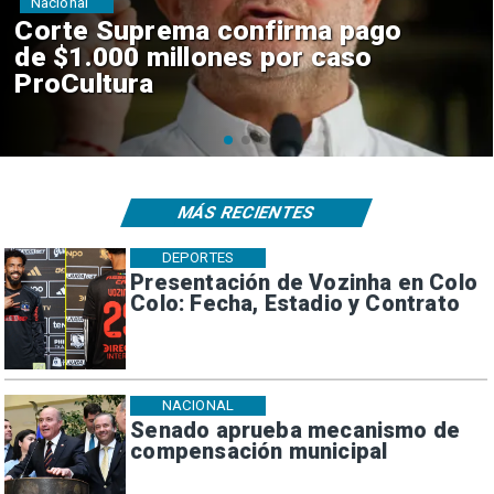
Nacional
Codelco suspende
construcción de Andes Norte
en El Teniente por riesgos
sísmicos
MÁS RECIENTES
DEPORTES
Presentación de Vozinha en Colo
Colo: Fecha, Estadio y Contrato
NACIONAL
Senado aprueba mecanismo de
compensación municipal