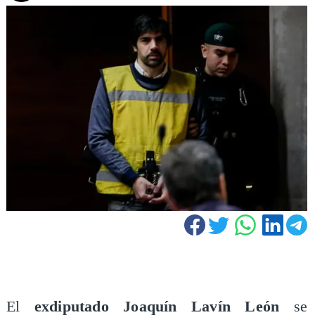
El
exdiputado Joaquín Lavín León
se