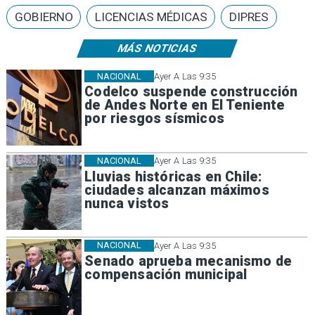
GOBIERNO
LICENCIAS MÉDICAS
DIPRES
MÁS NOTICIAS
NACIONAL
Ayer A Las 9:35
Codelco suspende construcción
de Andes Norte en El Teniente
por riesgos sísmicos
NACIONAL
Ayer A Las 9:35
Lluvias históricas en Chile:
ciudades alcanzan máximos
nunca vistos
NACIONAL
Ayer A Las 9:35
Senado aprueba mecanismo de
compensación municipal