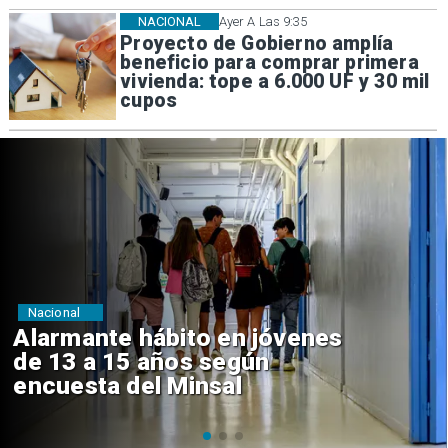
NACIONAL
Ayer A Las 9:35
Proyecto de Gobierno amplía
beneficio para comprar primera
vivienda: tope a 6.000 UF y 30 mil
cupos
Regiones
Aprueban creación del Parque
Sebastián Piñera con inversión
de $4 mil millones