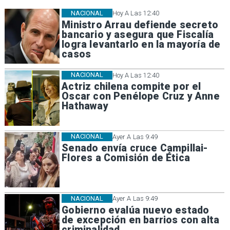
NACIONAL
Hoy A Las 12:40
Ministro Arrau defiende secreto
bancario y asegura que Fiscalía
logra levantarlo en la mayoría de
casos
NACIONAL
Hoy A Las 12:40
Actriz chilena compite por el
Oscar con Penélope Cruz y Anne
Hathaway
NACIONAL
Ayer A Las 9:49
Senado envía cruce Campillai-
Flores a Comisión de Ética
NACIONAL
Ayer A Las 9:49
Gobierno evalúa nuevo estado
de excepción en barrios con alta
criminalidad