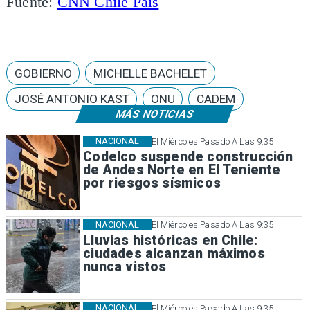
Fuente:
CNN Chile País
GOBIERNO
MICHELLE BACHELET
JOSÉ ANTONIO KAST
ONU
CADEM
MÁS NOTICIAS
NACIONAL
El Miércoles Pasado A Las 9:35
Codelco suspende construcción
de Andes Norte en El Teniente
por riesgos sísmicos
NACIONAL
El Miércoles Pasado A Las 9:35
Lluvias históricas en Chile:
ciudades alcanzan máximos
nunca vistos
NACIONAL
El Miércoles Pasado A Las 9:35