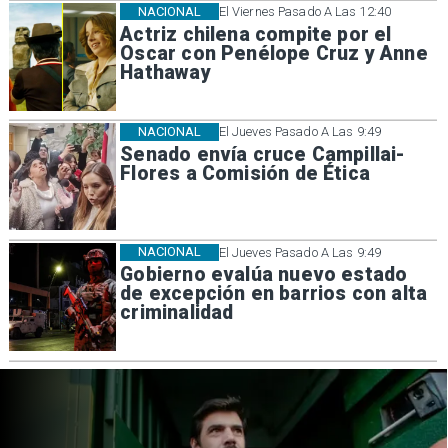
NACIONAL
El Viernes Pasado A Las 12:40
Actriz chilena compite por el
Oscar con Penélope Cruz y Anne
Hathaway
NACIONAL
El Jueves Pasado A Las 9:49
Senado envía cruce Campillai-
Flores a Comisión de Ética
NACIONAL
El Jueves Pasado A Las 9:49
Gobierno evalúa nuevo estado
de excepción en barrios con alta
criminalidad