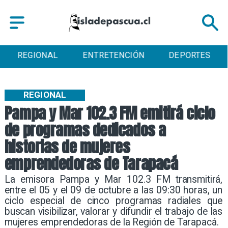
AL
ENTRETENCIÓN
DEPORTES
CULTUR
REGIONAL
Pampa y Mar 102.3 FM emitirá ciclo
de programas dedicados a
historias de mujeres
emprendedoras de Tarapacá
​​La emisora Pampa y Mar 102.3 FM transmitirá,
entre el 05 y el 09 de octubre a las 09:30 horas, un
ciclo especial de cinco programas radiales que
buscan visibilizar, valorar y difundir el trabajo de las
mujeres emprendedoras de la Región de Tarapacá.