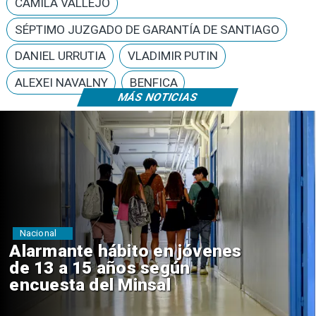
CAMILA VALLEJO
SÉPTIMO JUZGADO DE GARANTÍA DE SANTIAGO
DANIEL URRUTIA
VLADIMIR PUTIN
ALEXEI NAVALNY
BENFICA
MÁS NOTICIAS
Regiones
Aprueban creación del Parque
Sebastián Piñera con inversión
de $4 mil millones