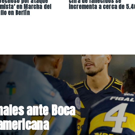
pechoso por ataque
Cifra de fallecidos se
amista' en Marcha del
incrementa a cerca de 5.4
llo en Berlín
nales ante Boca
damericana