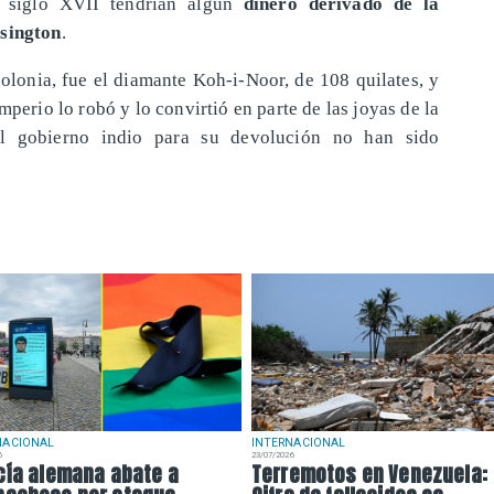
el siglo XVII tendrían algún
dinero derivado de la
nsington
.
olonia, fue el diamante Koh-i-Noor, de 108 quilates, y
mperio lo robó y lo convirtió en parte de las joyas de la
el gobierno indio para su devolución no han sido
NACIONAL
INTERNACIONAL
6
23/07/2026
cía alemana abate a
Terremotos en Venezuela: