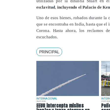
utilizadas por la dinastía Stuart en 
esclavitud
,
incluyendo el Palacio de Ke
Uno de esos bienes, robados durante la c
que se encontraba en India, hasta que el i
Corona. Hasta ahora, los reclamos d
escuchados.
PRINCIPAL
INTERNACIONAL
INTER
29/07/2026
27/07/202
EEUU intercepta misiles
Poli