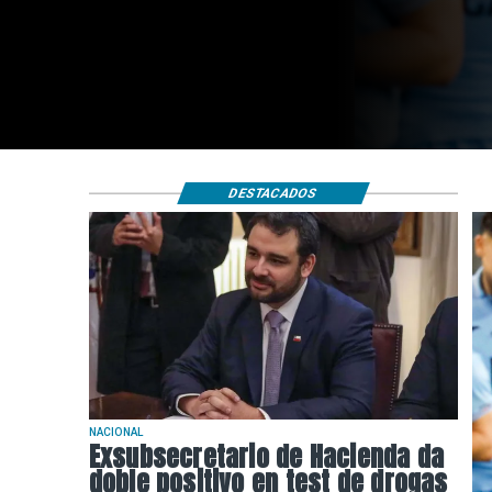
DESTACADOS
NACIONAL
Exsubsecretario de Hacienda da
doble positivo en test de drogas