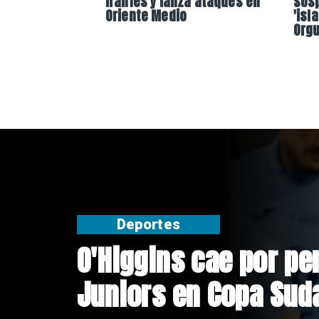
iraníes y lanza ataques en
sos
Oriente Medio
'isl
Orgu
Deportes
O'Higgins cae por pe
Juniors en Copa Su