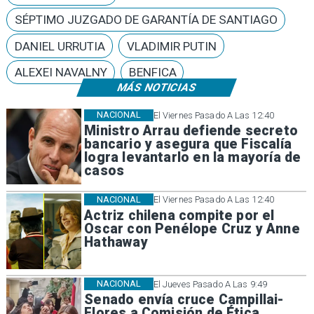
SÉPTIMO JUZGADO DE GARANTÍA DE SANTIAGO
DANIEL URRUTIA
VLADIMIR PUTIN
ALEXEI NAVALNY
BENFICA
MÁS NOTICIAS
NACIONAL
El Viernes Pasado A Las 12:40
Ministro Arrau defiende secreto
bancario y asegura que Fiscalía
logra levantarlo en la mayoría de
casos
NACIONAL
El Viernes Pasado A Las 12:40
Actriz chilena compite por el
Oscar con Penélope Cruz y Anne
Hathaway
NACIONAL
El Jueves Pasado A Las 9:49
Senado envía cruce Campillai-
Flores a Comisión de Ética