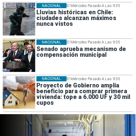
NACIONAL
El Miércoles Pasado A Las 9:35
Lluvias históricas en Chile:
ciudades alcanzan máximos
nunca vistos
NACIONAL
El Miércoles Pasado A Las 9:35
Senado aprueba mecanismo de
compensación municipal
NACIONAL
El Miércoles Pasado A Las 9:35
Proyecto de Gobierno amplía
beneficio para comprar primera
vivienda: tope a 6.000 UF y 30 mil
cupos