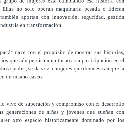
n grupo de mujeres está cambiando esa historia con
. Ellas no solo operan maquinaria pesada o lideran
 también aportan con innovación, seguridad, gestión
industria en transformación.
acá” nace con el propósito de mostrar sus historias,
cios que aún persisten en torno a su participación en el
audiovisuales, se da voz a mujeres que demuestran que la
r en un mismo casco.
nio vivo de superación y compromiso con el desarrollo
evas generaciones de niñas y jóvenes que sueñan con
quier otro espacio históricamente dominado por los