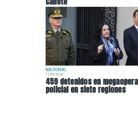
Cañete
NACIONAL
11/05/2026
459 detenidos en megaopera
policial en siete regiones