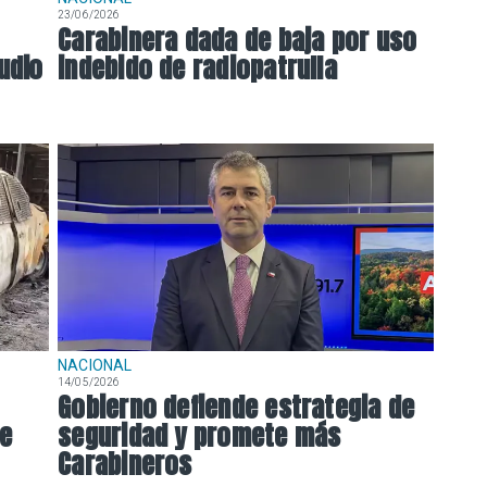
23/06/2026
Carabinera dada de baja por uso
udio
indebido de radiopatrulla
NACIONAL
14/05/2026
Gobierno defiende estrategia de
le
seguridad y promete más
Carabineros