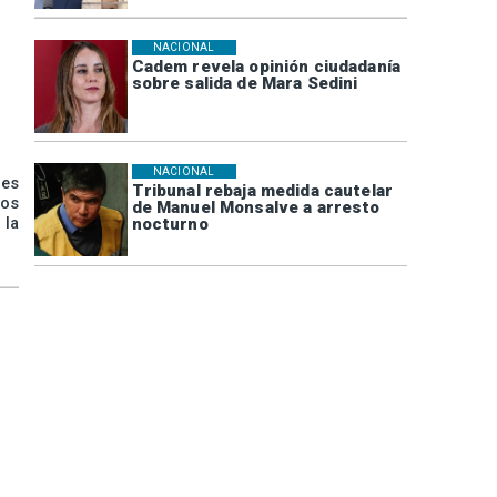
NACIONAL
Cadem revela opinión ciudadanía
sobre salida de Mara Sedini
NACIONAL
nes
Tribunal rebaja medida cautelar
Los
de Manuel Monsalve a arresto
nocturno
 la