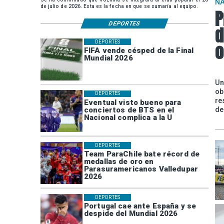
N
de julio de 2026. Esta es la fecha en que se sumaría al equipo.
P
DEPORTES
d
DEPORTES
o
FIFA vende césped de la Final
Mundial 2026
Un
ob
DEPORTES
re
Eventual visto bueno para
conciertos de BTS en el
de
Nacional complica a la U
DEPORTES
Team ParaChile bate récord de
medallas de oro en
Parasuramericanos Valledupar
2026
DEPORTES
Portugal cae ante España y se
despide del Mundial 2026