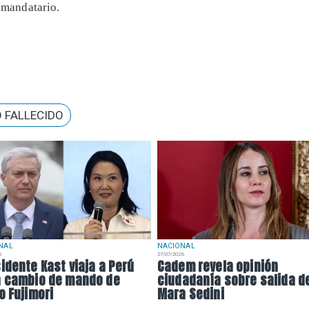
l mandatario.
 FALLECIDO
NAL
NACIONAL
6
27/07/2026
idente Kast viaja a Perú
Cadem revela opinión
a cambio de mando de
ciudadanía sobre salida d
o Fujimori
Mara Sedini