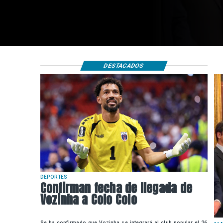
DESTACADOS
DEPORTES
Confirman fecha de llegada de
Vozinha a Colo Colo
Se ha confirmado que Vozinha se integrará al club popular el 26