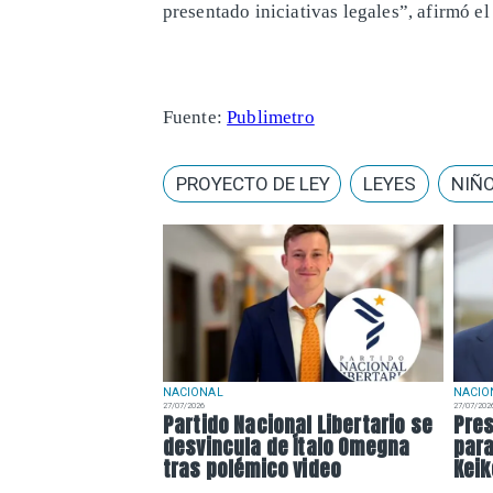
presentado iniciativas legales”, afirmó e
Fuente:
Publimetro
PROYECTO DE LEY
LEYES
NIÑO
NACIONAL
NACIO
27/07/2026
27/07/202
Partido Nacional Libertario se
Pres
desvincula de Ítalo Omegna
par
tras polémico video
Keik