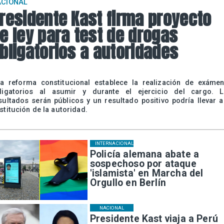
ACIONAL
residente Kast firma proyecto
e ley para test de drogas
bligatorios a autoridades
a reforma constitucional establece la realización de exáme
ligatorios al asumir y durante el ejercicio del cargo. 
sultados serán públicos y un resultado positivo podría llevar a
stitución de la autoridad.
INTERNACIONAL
Policía alemana abate a
sospechoso por ataque
'islamista' en Marcha del
Orgullo en Berlín
NACIONAL
Presidente Kast viaja a Perú