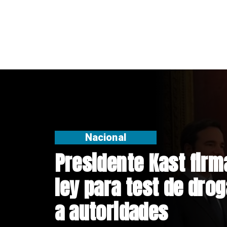
Deportes
Confirman fecha d
Vozinha a Colo Co