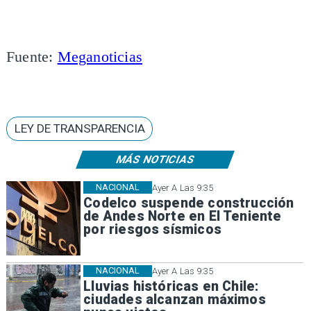
Fuente:
Meganoticias
LEY DE TRANSPARENCIA
MÁS NOTICIAS
NACIONAL
Ayer A Las 9:35
Codelco suspende construcción
de Andes Norte en El Teniente
por riesgos sísmicos
NACIONAL
Ayer A Las 9:35
Lluvias históricas en Chile:
ciudades alcanzan máximos