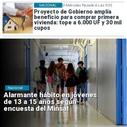
NACIONAL
El Miércoles Pasado A Las 9:35
Proyecto de Gobierno amplía
beneficio para comprar primera
vivienda: tope a 6.000 UF y 30 mil
cupos
Regiones
Aprueban creación del Parque
Sebastián Piñera con inversión
de $4 mil millones