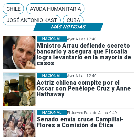
CHILE
AYUDA HUMANITARIA
JOSÉ ANTONIO KAST
CUBA
MÁS NOTICIAS
NACIONAL
Ayer A Las 12:40
Ministro Arrau defiende secreto
bancario y asegura que Fiscalía
logra levantarlo en la mayoría de
casos
NACIONAL
Ayer A Las 12:40
Actriz chilena compite por el
Oscar con Penélope Cruz y Anne
Hathaway
NACIONAL
El Jueves Pasado A Las 9:49
Senado envía cruce Campillai-
Flores a Comisión de Ética