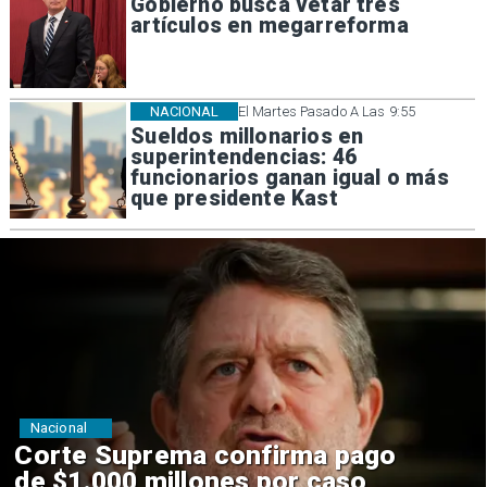
Gobierno busca vetar tres
artículos en megarreforma
NACIONAL
El Martes Pasado A Las 9:55
Sueldos millonarios en
superintendencias: 46
funcionarios ganan igual o más
que presidente Kast
Nacional
Codelco suspende
construcción de Andes Norte