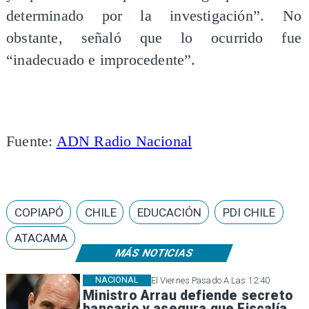
determinado por la investigación”. No
obstante, señaló que lo ocurrido fue
“inadecuado e improcedente”.
Fuente:
ADN Radio Nacional
COPIAPÓ
CHILE
EDUCACIÓN
PDI CHILE
ATACAMA
MÁS NOTICIAS
NACIONAL
El Viernes Pasado A Las 12:40
Ministro Arrau defiende secreto
bancario y asegura que Fiscalía