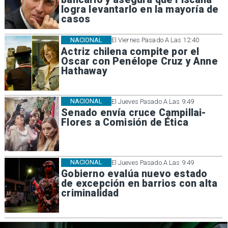
logra levantarlo en la mayoría de
casos
NACIONAL
El Viernes Pasado A Las 12:40
Actriz chilena compite por el
Oscar con Penélope Cruz y Anne
Hathaway
NACIONAL
El Jueves Pasado A Las 9:49
Senado envía cruce Campillai-
Flores a Comisión de Ética
NACIONAL
El Jueves Pasado A Las 9:49
Gobierno evalúa nuevo estado
de excepción en barrios con alta
criminalidad