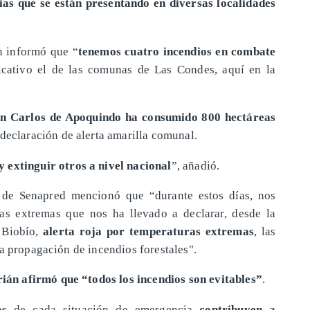
as que se están presentando en diversas localidades
án informó que “
tenemos cuatro incendios en combate
ficativo el de las comunas de Las Condes, aquí en la
n Carlos de Apoquindo ha consumido 800 hectáreas
a declaración de alerta amarilla comunal.
 extinguir otros a nivel nacional
”, añadió.
l de Senapred mencionó que “durante estos días, nos
as extremas que nos ha llevado a declarar, desde la
e Biobío,
alerta roja por temperaturas extremas
, las
a propagación de incendios forestales".
rián afirmó que “todos los incendios son evitables”
.
os
de cada situación de emergencia
contribuyen a