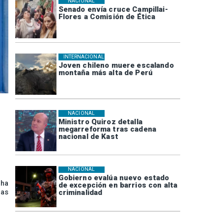
NACIONAL
Senado envía cruce Campillai-
Flores a Comisión de Ética
INTERNACIONAL
Joven chileno muere escalando
montaña más alta de Perú
NACIONAL
Ministro Quiroz detalla
megarreforma tras cadena
nacional de Kast
NACIONAL
Gobierno evalúa nuevo estado
 ha
de excepción en barrios con alta
las
criminalidad