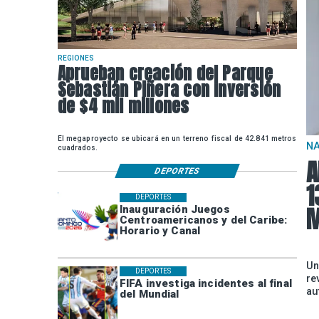
REGIONES
Aprueban creación del Parque
Sebastián Piñera con inversión
de $4 mil millones
El megaproyecto se ubicará en un terreno fiscal de 42.841 metros
N
cuadrados.
A
DEPORTES
1
DEPORTES
M
Inauguración Juegos
Centroamericanos y del Caribe:
Horario y Canal
Un
DEPORTES
re
FIFA investiga incidentes al final
au
del Mundial