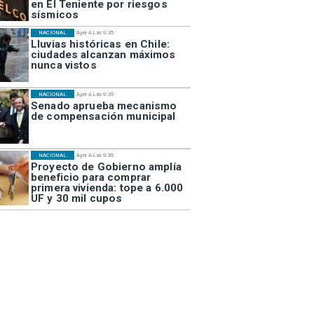
en El Teniente por riesgos
sísmicos
NACIONAL
Ayer A Las 9:35
Lluvias históricas en Chile:
ciudades alcanzan máximos
nunca vistos
NACIONAL
Ayer A Las 9:35
Senado aprueba mecanismo
de compensación municipal
NACIONAL
Ayer A Las 9:35
Proyecto de Gobierno amplía
beneficio para comprar
primera vivienda: tope a 6.000
UF y 30 mil cupos