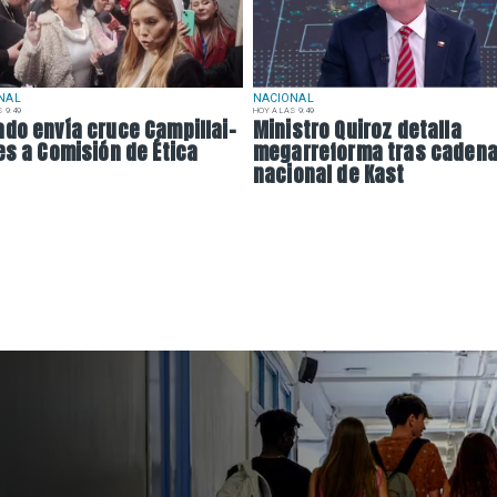
NAL
NACIONAL
 9:49
HOY A LAS 9:49
do envía cruce Campillai-
Ministro Quiroz detalla
es a Comisión de Ética
megarreforma tras caden
nacional de Kast