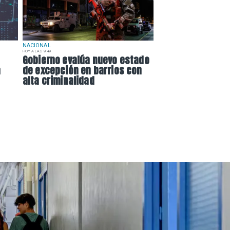
NACIONAL
HOY A LAS 9:49
Gobierno evalúa nuevo estado
a
de excepción en barrios con
alta criminalidad