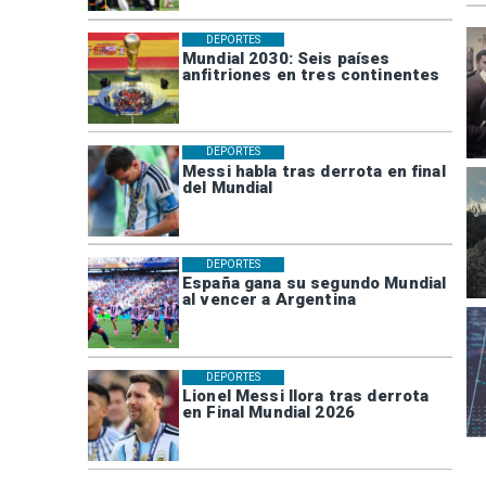
DEPORTES
Mundial 2030: Seis países
anfitriones en tres continentes
DEPORTES
Messi habla tras derrota en final
del Mundial
DEPORTES
España gana su segundo Mundial
al vencer a Argentina
DEPORTES
Lionel Messi llora tras derrota
en Final Mundial 2026