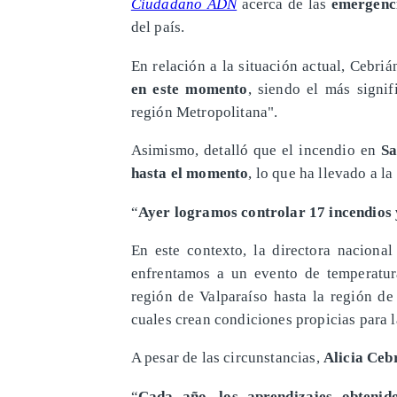
Ciudadano ADN
acerca de las
emergenci
del país.
En relación a la situación actual, Cebri
en este momento
, siendo el más signi
región Metropolitana".
Asimismo, detalló que el incendio en
Sa
hasta el momento
, lo que ha llevado a l
“
Ayer logramos controlar 17 incendios y
En este contexto, la directora naciona
enfrentamos a un evento de temperatur
región de Valparaíso hasta la región d
cuales crean condiciones propicias para l
A pesar de las circunstancias,
Alicia Ceb
“
Cada año, los aprendizajes obtenid