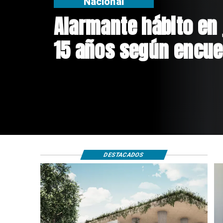
Regiones
Aprueban creación d
Sebastián Piñera con
$4 mil millones
DESTACADOS