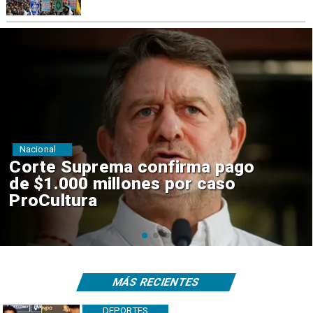
Nacional
Codelco suspende
construcción de Andes Norte
en El Teniente por riesgos
sísmicos
MÁS RECIENTES
DEPORTES