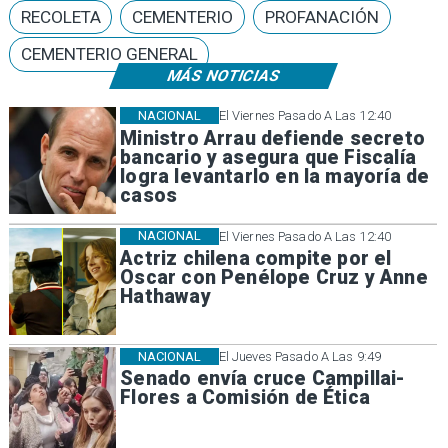
RECOLETA
CEMENTERIO
PROFANACIÓN
CEMENTERIO GENERAL
MÁS NOTICIAS
NACIONAL
El Viernes Pasado A Las 12:40
Ministro Arrau defiende secreto
bancario y asegura que Fiscalía
logra levantarlo en la mayoría de
casos
NACIONAL
El Viernes Pasado A Las 12:40
Actriz chilena compite por el
Oscar con Penélope Cruz y Anne
Hathaway
NACIONAL
El Jueves Pasado A Las 9:49
Senado envía cruce Campillai-
Flores a Comisión de Ética