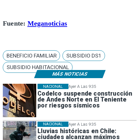
Fuente:
Meganoticias
BENEFICIO FAMILIAR
SUBSIDIO DS1
SUBSIDIO HABITACIONAL
MÁS NOTICIAS
NACIONAL
Ayer A Las 9:35
Codelco suspende construcción
de Andes Norte en El Teniente
por riesgos sísmicos
NACIONAL
Ayer A Las 9:35
Lluvias históricas en Chile:
ciudades alcanzan máximos