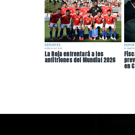
DEPORTES
DEPOR
AYER A LAS 9:35
EL MARTE
La Roja enfrentará a los
Fisc
anfitriones del Mundial 2026
prev
en C