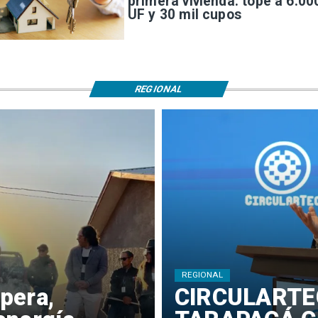
primera vivienda: tope a 6.00
UF y 30 mil cupos
REGIONAL
REGIONAL
pera,
​CIRCULARTE