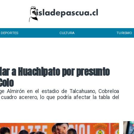
DEPORTES
CULTURA
TURISMO
iar a Huachipato por presunto
Colo
rge Almirón en el estadio de Talcahuano, Cobreloa
 cuadro acerero, lo que podría afectar la tabla del