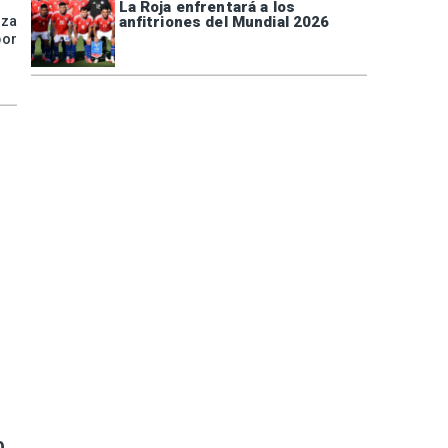
La Roja enfrentará a los
anfitriones del Mundial 2026
aza
por