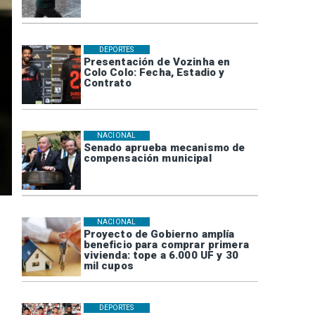
DEPORTES
Presentación de Vozinha en
Colo Colo: Fecha, Estadio y
Contrato
NACIONAL
Senado aprueba mecanismo de
compensación municipal
NACIONAL
Proyecto de Gobierno amplía
beneficio para comprar primera
vivienda: tope a 6.000 UF y 30
mil cupos
DEPORTES