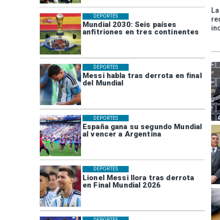
La
DEPORTES
re
Mundial 2030: Seis países
in
anfitriones en tres continentes
DEPORTES
Messi habla tras derrota en final
del Mundial
DEPORTES
España gana su segundo Mundial
al vencer a Argentina
DEPORTES
Lionel Messi llora tras derrota
en Final Mundial 2026
DEPORTES