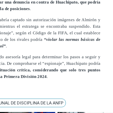
ar una denuncia en contra de Huachipato, que podría
la de posiciones
.
abría captado sin autorización imágenes de Almirón y
mientras el estratega se encontraba suspendido. Esta
ionaje”, según el Código de la FIFA, el cual establece
to de los rivales podría
“violar las normas básicas de
bol”
.
do asesoría legal para determinar los pasos a seguir y
ncia. De comprobarse el “espionaje”, Huachipato podría
ituación crítica, considerando que solo tres puntos
 la Primera División 2024
.
UNAL DE DISCIPLINA DE LA ANFP