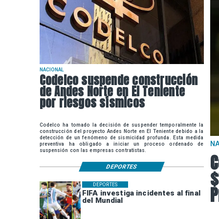
NACIONAL
Codelco suspende construcción
de Andes Norte en El Teniente
por riesgos sísmicos
Codelco ha tomado la decisión de suspender temporalmente la
construcción del proyecto Andes Norte en El Teniente debido a la
detección de un fenómeno de sismicidad profunda. Esta medida
N
preventiva ha obligado a iniciar un proceso ordenado de
suspensión con las empresas contratistas.
C
DEPORTES
$
DEPORTES
P
FIFA investiga incidentes al final
del Mundial