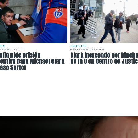
TES
DEPORTES
S PASADO A LAS 9:55
EL MARTES PASADO A LAS 9:55
alía pide prisión
Clark increpado por hinch
entiva para Michael Clark
de la U en Centro de Justic
aso Sartor