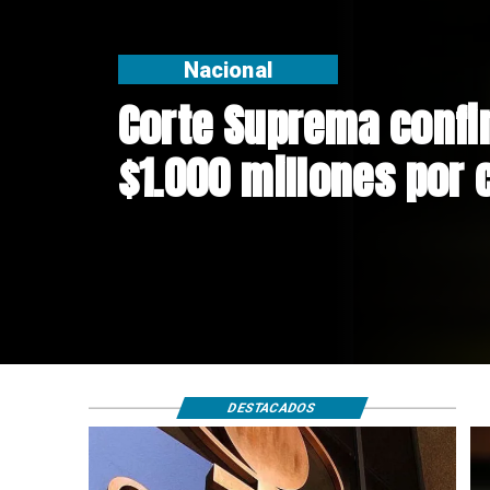
Nacional
Codelco suspende co
Andes Norte en El Te
riesgos sísmicos
DESTACADOS