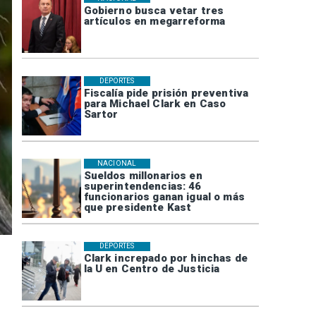
Gobierno busca vetar tres
artículos en megarreforma
DEPORTES
Fiscalía pide prisión preventiva
para Michael Clark en Caso
Sartor
NACIONAL
Sueldos millonarios en
superintendencias: 46
funcionarios ganan igual o más
que presidente Kast
DEPORTES
Clark increpado por hinchas de
la U en Centro de Justicia