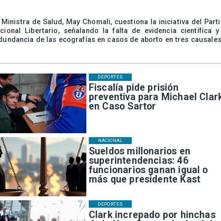
 Ministra de Salud, May Chomali, cuestiona la iniciativa del Part
cional Libertario, señalando la falta de evidencia científica y
dundancia de las ecografías en casos de aborto en tres causales
DEPORTES
Fiscalía pide prisión
preventiva para Michael Clar
en Caso Sartor
NACIONAL
Sueldos millonarios en
superintendencias: 46
funcionarios ganan igual o
más que presidente Kast
DEPORTES
Clark increpado por hinchas