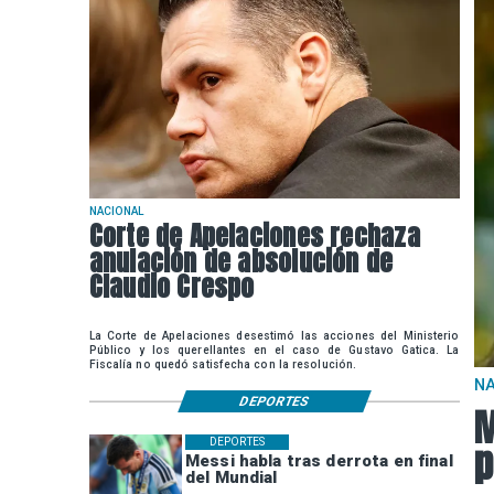
NACIONAL
Corte de Apelaciones rechaza
anulación de absolución de
Claudio Crespo
La Corte de Apelaciones desestimó las acciones del Ministerio
Público y los querellantes en el caso de Gustavo Gatica. La
Fiscalía no quedó satisfecha con la resolución.
N
DEPORTES
M
p
DEPORTES
Messi habla tras derrota en final
del Mundial