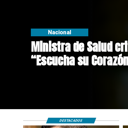
Nacional
Corte de Apelacione
anulación de absoluc
Crespo
DESTACADOS