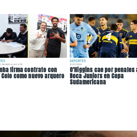
TES
DEPORTES
S PASADO A LAS 9:55
31/07/2026
nha firma contrato con
O'Higgins cae por penales
 Colo como nuevo arquero
Boca Juniors en Copa
Sudamericana