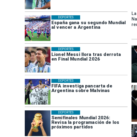
La
DEPORTES
Na
España gana su segundo Mundial
re
al vencer a Argentina
DEPORTES
Lionel Messi llora tras derrota
en Final Mundial 2026
DEPORTES
FIFA investiga pancarta de
Argentina sobre Malvinas
DEPORTES
Semifinales Mundial 2026:
Revisa la programación de los
próximos partidos