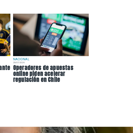
NACIONAL
29/07/2026
 ante
Operadores de apuestas
online piden acelerar
regulación en Chile