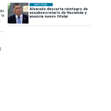
NACIONAL
Alvarado descarta reintegro de
ido
exsubsecretario de Hacienda y
 la
anuncia nuevo titular
.
k