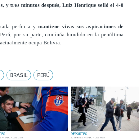
, y tres minutos después, Luiz Henrique selló el 4-0
rnada perfecta y
mantiene vivas sus aspiraciones de
 Perú, por su parte, continúa hundido en la penúltima
 actualmente ocupa Bolivia.
S
BRASIL
PERÚ
TES
DEPORTES
S PASADO A LAS 9:55
EL MARTES PASADO A LAS 9:55