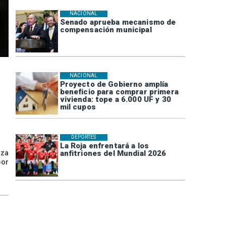
NACIONAL
Senado aprueba mecanismo de
compensación municipal
NACIONAL
Proyecto de Gobierno amplía
beneficio para comprar primera
vivienda: tope a 6.000 UF y 30
mil cupos
DEPORTES
La Roja enfrentará a los
anfitriones del Mundial 2026
aza
por