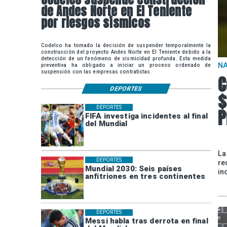
de Andes Norte en El Teniente
por riesgos sísmicos
Codelco ha tomado la decisión de suspender temporalmente la
construcción del proyecto Andes Norte en El Teniente debido a la
detección de un fenómeno de sismicidad profunda. Esta medida
N
preventiva ha obligado a iniciar un proceso ordenado de
suspensión con las empresas contratistas.
C
DEPORTES
$
DEPORTES
P
FIFA investiga incidentes al final
del Mundial
La
DEPORTES
re
Mundial 2030: Seis países
in
anfitriones en tres continentes
DEPORTES
Messi habla tras derrota en final