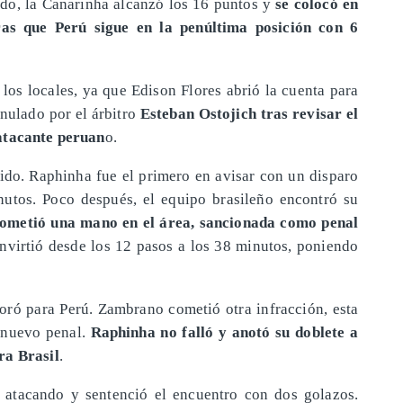
do, la Canarinha alcanzó los 16 puntos y
se colocó en
tras que Perú sigue en la penúltima posición con 6
los locales, ya que Edison Flores abrió la cuenta para
anulado por el árbitro
Esteban Ostojich tras revisar el
 atacante peruan
o.
rtido. Raphinha fue el primero en avisar con un disparo
nutos. Poco después, el equipo brasileño encontró su
metió una mano en el área, sancionada como penal
nvirtió desde los 12 pasos a los 38 minutos, poniendo
oró para Perú. Zambrano cometió otra infracción, esta
 nuevo penal.
Raphinha no falló y anotó su doblete a
ra Brasil
.
ó atacando y sentenció el encuentro con dos golazos.