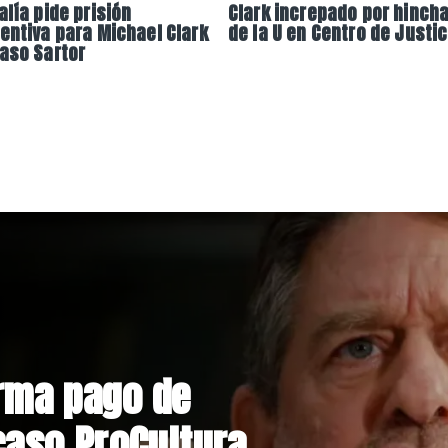
alía pide prisión
Clark increpado por hinch
entiva para Michael Clark
de la U en Centro de Justic
aso Sartor
nstrucción de
niente por