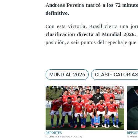
A
ndreas Pereira marcó a los 72 minutos
definitivo.
Con esta victoria, Brasil cierra una jo
clasificación directa al Mundial 2026
.
posición, a seis puntos del repechaje que
MUNDIAL 2026
CLASIFICATORIA
DEPORTES
DEPOR
EL MIÉRCOLES PASADO A LAS 9:35
EL MARTE