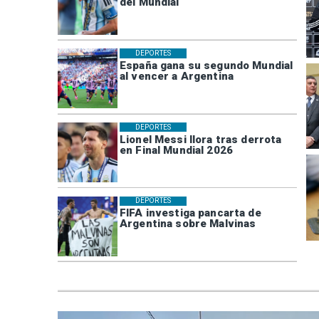
del Mundial
DEPORTES
España gana su segundo Mundial
al vencer a Argentina
DEPORTES
Lionel Messi llora tras derrota
en Final Mundial 2026
DEPORTES
FIFA investiga pancarta de
Argentina sobre Malvinas