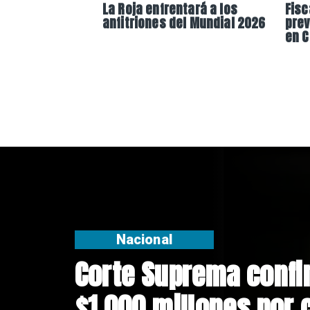
La Roja enfrentará a los
Fisc
anfitriones del Mundial 2026
prev
en C
Nacional
Codelco suspende co
Andes Norte en El Te