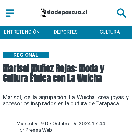
RETENCIÓN
DEPORTES
CULTURA
T
REGIONAL
Marisol Muñoz Rojas: Moda y
Cultura Étnica con La Wuicha
​Marisol, de la agrupación La Wuicha, crea joyas y
accesorios inspirados en la cultura de Tarapacá.
Miércoles, 9 De Octubre De 2024 17:44
Por
Prensa Web