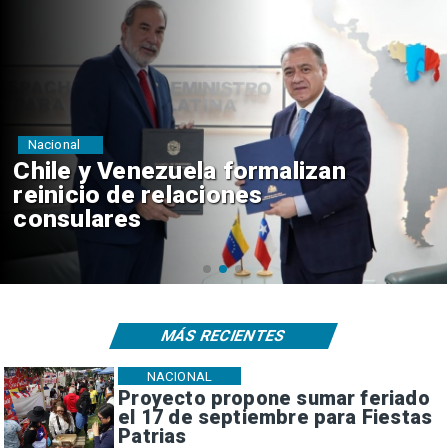
Nacional
Feriantes rechazan dichos de
Camila Flores sobre Fabiola
Campillai
MÁS RECIENTES
NACIONAL
Proyecto propone sumar feriado
el 17 de septiembre para Fiestas
Patrias