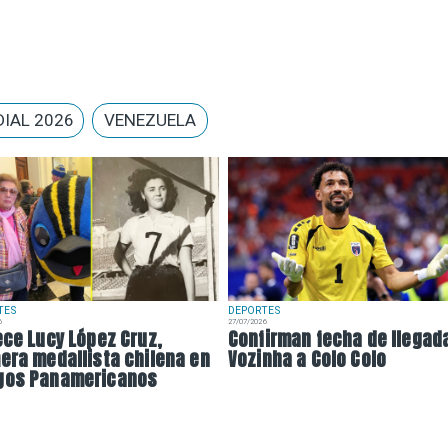
IAL 2026
VENEZUELA
TES
DEPORTES
6
27/07/2026
ece Lucy López Cruz,
Confirman fecha de llegad
era medallista chilena en
Vozinha a Colo Colo
gos Panamericanos