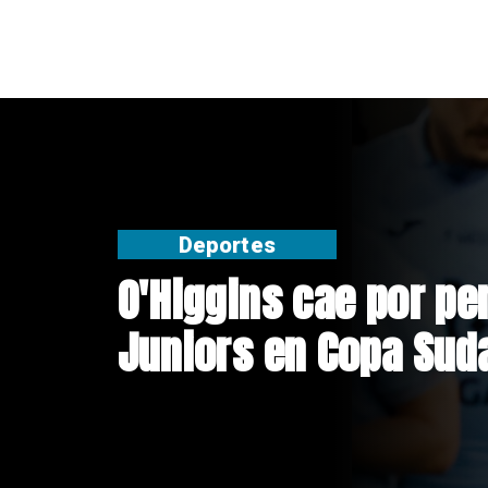
Nacional
Exsubsecretario de 
doble positivo en te