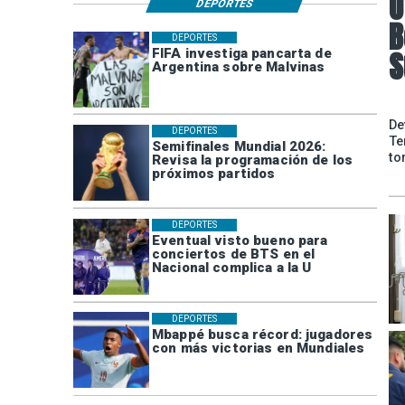
O
DEPORTES
B
DEPORTES
S
FIFA investiga pancarta de
Argentina sobre Malvinas
De
DEPORTES
Te
Semifinales Mundial 2026:
to
Revisa la programación de los
próximos partidos
DEPORTES
Eventual visto bueno para
conciertos de BTS en el
Nacional complica a la U
DEPORTES
Mbappé busca récord: jugadores
con más victorias en Mundiales