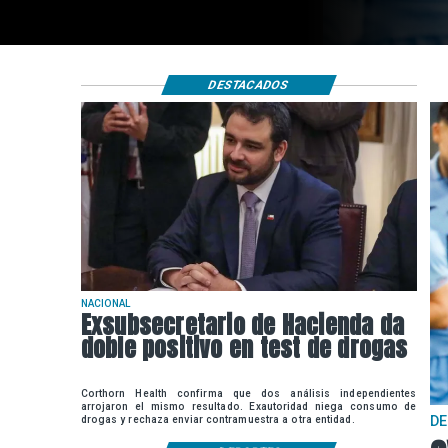
DESTACADOS
NACIONAL
Exsubsecretario de Hacienda da
doble positivo en test de drogas
Corthorn Health confirma que dos análisis independientes
arrojaron el mismo resultado. Exautoridad niega consumo de
D
drogas y rechaza enviar contramuestra a otra entidad.