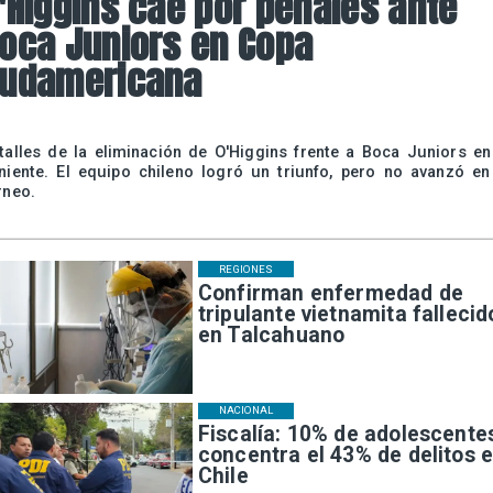
'Higgins cae por penales ante
oca Juniors en Copa
udamericana
talles de la eliminación de O'Higgins frente a Boca Juniors en
niente. El equipo chileno logró un triunfo, pero no avanzó en
rneo.
REGIONES
Confirman enfermedad de
tripulante vietnamita fallecid
en Talcahuano
NACIONAL
Fiscalía: 10% de adolescente
concentra el 43% de delitos 
Chile