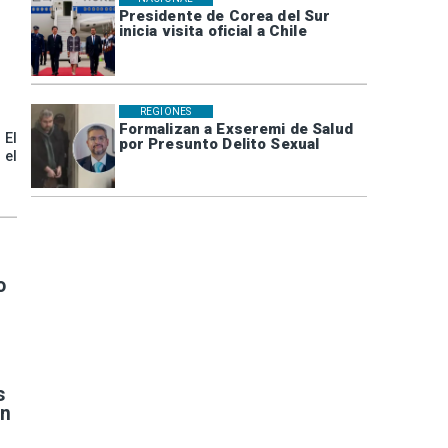
Presidente de Corea del Sur
inicia visita oficial a Chile
REGIONES
Formalizan a Exseremi de Salud
 El
por Presunto Delito Sexual
 el
o
s
en