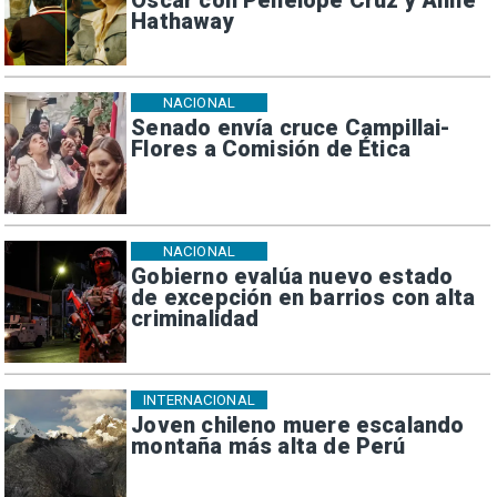
Oscar con Penélope Cruz y Anne
Hathaway
NACIONAL
Senado envía cruce Campillai-
Flores a Comisión de Ética
NACIONAL
Gobierno evalúa nuevo estado
de excepción en barrios con alta
criminalidad
INTERNACIONAL
Joven chileno muere escalando
montaña más alta de Perú