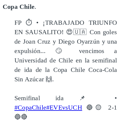
Copa Chile
.
FP ⏱️ • ¡TRABAJADO TRIUNFO
EN SAUSALITO! 😍🇺🇦 Con goles
de Joan Cruz y Diego Oyarzún y una
expulsión... 🙄 vencimos a
Universidad de Chile en la semifinal
de ida de la Copa Chile Coca-Cola
Sin Azúcar 🙌.
Semifinal ida 📌 •
#CopaChile
#EVEvsUCH
🔵🟡 2-1
🔵🔴