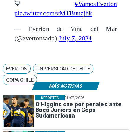
💙
#VamosEverton
pic.twitter.com/vMTBuuzjbk
— Everton de Viña del Mar
(@evertonsadp)
July 7, 2024
EVERTON
UNIVERSIDAD DE CHILE
COPA CHILE
MÁS NOTICIAS
DEPORTES
31/07/2026
O'Higgins cae por penales ante
Boca Juniors en Copa
Sudamericana