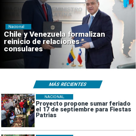
Nacional
Feriantes rechazan dichos de
Camila Flores sobre Fabiola
Campillai
MÁS RECIENTES
NACIONAL
Proyecto propone sumar feriado
el 17 de septiembre para Fiestas
Patrias