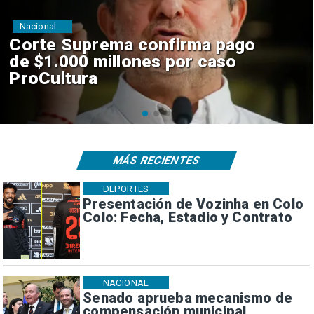
Nacional
Codelco suspende
construcción de Andes Norte
en El Teniente por riesgos
sísmicos
MÁS RECIENTES
DEPORTES
Presentación de Vozinha en Colo
Colo: Fecha, Estadio y Contrato
NACIONAL
Senado aprueba mecanismo de
compensación municipal