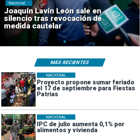
Nacional
Chile y Venezuela formalizan
reinicio de relaciones
consulares
MÁS RECIENTES
NACIONAL
Proyecto propone sumar feriado
el 17 de septiembre para Fiestas
Patrias
NACIONAL
IPC de julio aumenta 0,1% por
alimentos y vivienda