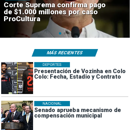
Codelco suspende
construcción de Andes Norte
en El Teniente por riesgos
sísmicos
MÁS RECIENTES
DEPORTES
Presentación de Vozinha en Colo
Colo: Fecha, Estadio y Contrato
NACIONAL
Senado aprueba mecanismo de
compensación municipal