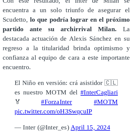
Con este resultado, el Inter de Milán se
encuentra a un solo triunfo de asegurar el
Scudetto,
lo que podría lograr en el próximo
partido ante su archirrival Milan.
La
destacada actuación de Alexis Sánchez en su
regreso a la titularidad brinda optimismo y
confianza al equipo de cara a este importante
encuentro.
El Niño en versión: crá asistidor 🇨🇱
es nuestro MOTM del
#InterCagliari
🏅
#ForzaInter
#MOTM
pic.twitter.com/oH3SwqcuIP
— Inter (@Inter_es)
April 15, 2024