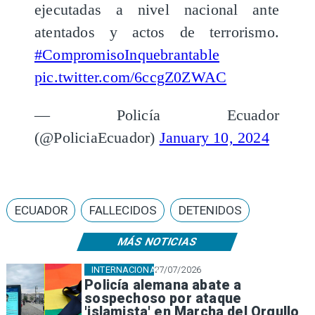
ejecutadas a nivel nacional ante
atentados y actos de terrorismo.
#CompromisoInquebrantable
pic.twitter.com/6ccgZ0ZWAC
— Policía Ecuador
(@PoliciaEcuador)
January 10, 2024
ECUADOR
FALLECIDOS
DETENIDOS
MÁS NOTICIAS
INTERNACIONAL
27/07/2026
Policía alemana abate a
sospechoso por ataque
'islamista' en Marcha del Orgullo