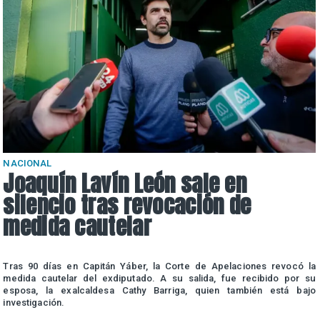
NACIONAL
Joaquín Lavín León sale en
silencio tras revocación de
medida cautelar
a
Tras 90 días en Capitán Yáber, la Corte de Apelaciones revocó la
e
medida cautelar del exdiputado. A su salida, fue recibido por su
esposa, la exalcaldesa Cathy Barriga, quien también está bajo
investigación.