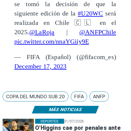
se tomó la decisión de que la
siguiente edición de la
#U20WC
será
realizada en Chile 🇨🇱 en el
2025.
@LaRoja
|
@ANFPChile
pic.twitter.com/nnaYGiiy9E
— FIFA (Español) (@fifacom_es)
December 17, 2023
COPA DEL MUNDO SUB 20
FIFA
ANFP
MÁS NOTICIAS
DEPORTES
31/07/2026
O'Higgins cae por penales ante