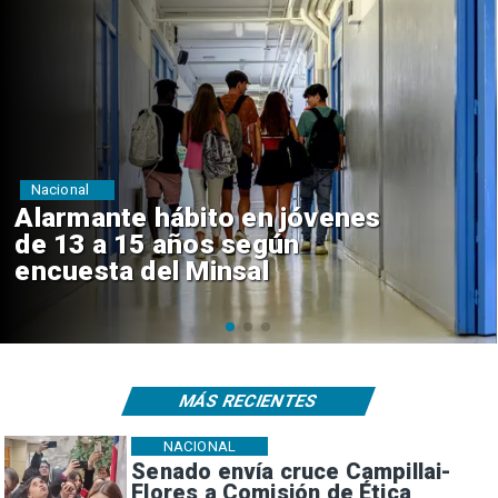
Regiones
Aprueban creación del Parque
Sebastián Piñera con inversión
de $4 mil millones
MÁS RECIENTES
NACIONAL
Senado envía cruce Campillai-
Flores a Comisión de Ética