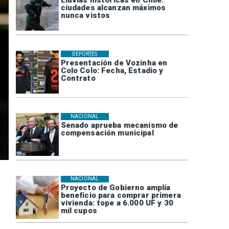
Lluvias históricas en Chile:
ciudades alcanzan máximos
nunca vistos
DEPORTES
Presentación de Vozinha en
Colo Colo: Fecha, Estadio y
Contrato
NACIONAL
Senado aprueba mecanismo de
compensación municipal
NACIONAL
Proyecto de Gobierno amplía
beneficio para comprar primera
vivienda: tope a 6.000 UF y 30
mil cupos