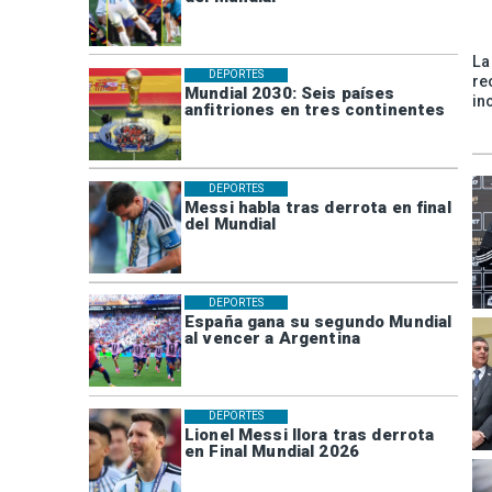
La
DEPORTES
re
Mundial 2030: Seis países
in
anfitriones en tres continentes
DEPORTES
Messi habla tras derrota en final
del Mundial
DEPORTES
España gana su segundo Mundial
al vencer a Argentina
DEPORTES
Lionel Messi llora tras derrota
en Final Mundial 2026