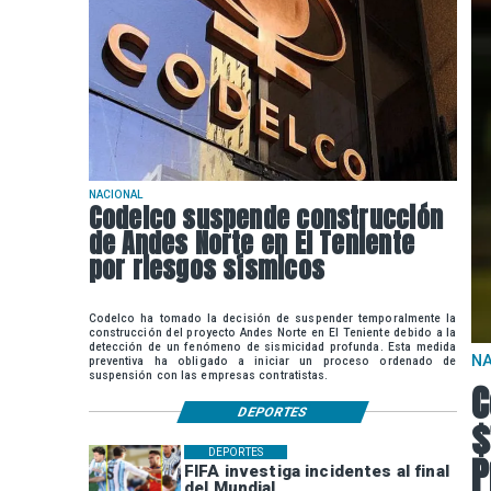
NACIONAL
Codelco suspende construcción
de Andes Norte en El Teniente
por riesgos sísmicos
Codelco ha tomado la decisión de suspender temporalmente la
construcción del proyecto Andes Norte en El Teniente debido a la
detección de un fenómeno de sismicidad profunda. Esta medida
N
preventiva ha obligado a iniciar un proceso ordenado de
suspensión con las empresas contratistas.
C
DEPORTES
$
DEPORTES
P
FIFA investiga incidentes al final
del Mundial