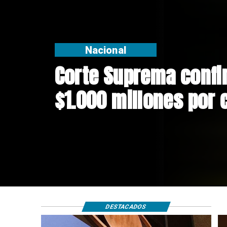
Nacional
Codelco suspende co
Andes Norte en El Te
riesgos sísmicos
DESTACADOS