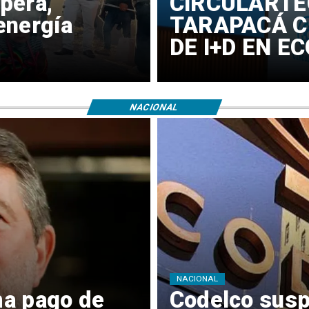
pera,
​CIRCULARTE
energía
TARAPACÁ C
DE I+D EN E
NACIONAL
NACIONAL
ma pago de
Codelco susp