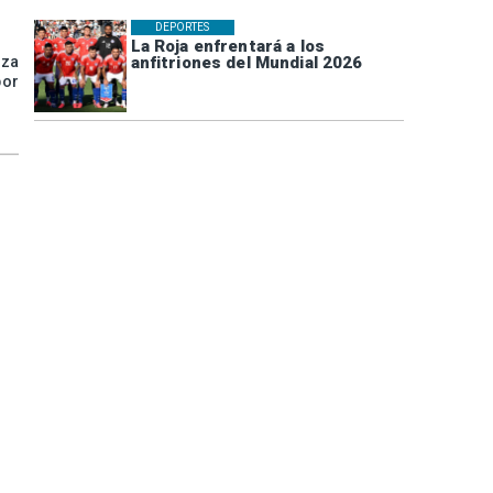
DEPORTES
La Roja enfrentará a los
anfitriones del Mundial 2026
aza
por