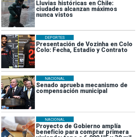
Lluvias históricas en Chile:
ciudades alcanzan máximos
nunca vistos
DEPORTES
Presentación de Vozinha en Colo
Colo: Fecha, Estadio y Contrato
NACIONAL
Senado aprueba mecanismo de
compensación municipal
NACIONAL
Proyecto de Gobierno amplía
beneficio para comprar primera