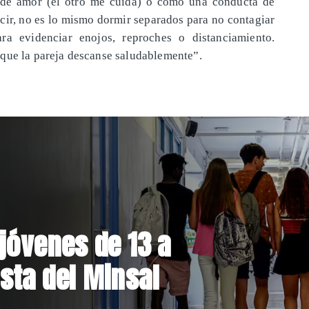
 de amor (el otro me cuida) o como una conducta de
ecir, no es lo mismo dormir separados para no contagiar
ra evidenciar enojos, reproches o distanciamiento.
 que la pareja descanse saludablemente”.
el Parque
 inversión de