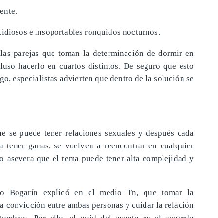
ente.
tidiosos e insoportables ronquidos nocturnos.
 las parejas que toman la determinación de dormir en
uso hacerlo en cuartos distintos. De seguro que esto
o, especialistas advierten que dentro de la solución se
e se puede tener relaciones sexuales y después cada
a tener ganas, se vuelven a reencontrar en cualquier
io asevera que el tema puede tener alta complejidad y
do Bogarín explicó en el medio Tn, que tomar la
a convicción entre ambas personas y cuidar la relación
tumbres. Por ello, el quid del asunto es el acuerdo