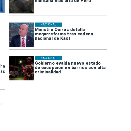
montaña más alta de Perú
NACIONAL
Ministro Quiroz detalla
megarreforma tras cadena
nacional de Kast
NACIONAL
Gobierno evalúa nuevo estado
 ha
de excepción en barrios con alta
las
criminalidad
-