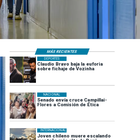
MÁS RECIENTES
DEPORTES
Claudio Bravo baja la euforia
sobre fichaje de Vozinha
NACIONAL
Senado envía cruce Campillai-
Flores a Comisión de Ética
INTERNACIONAL
Joven chileno muere escalando