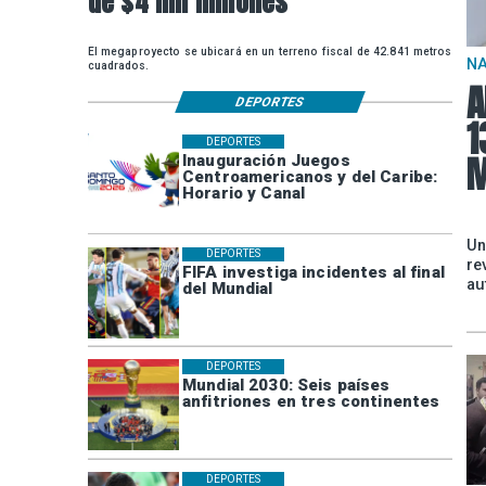
de $4 mil millones
El megaproyecto se ubicará en un terreno fiscal de 42.841 metros
N
cuadrados.
A
DEPORTES
1
DEPORTES
M
Inauguración Juegos
Centroamericanos y del Caribe:
Horario y Canal
Un
DEPORTES
re
FIFA investiga incidentes al final
au
del Mundial
DEPORTES
Mundial 2030: Seis países
anfitriones en tres continentes
DEPORTES