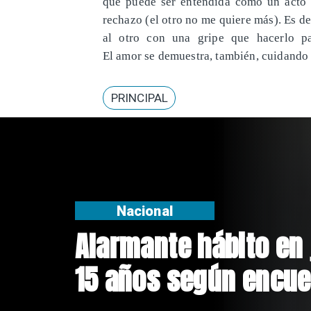
que puede ser entendida como un acto
rechazo (el otro no me quiere más). Es d
al otro con una gripe que hacerlo pa
El amor se demuestra, también, cuidando
PRINCIPAL
Regiones
Aprueban creación d
Sebastián Piñera con