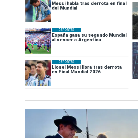
Messi habla tras derrota en final
del Mundial
DEPORTES
España gana su segundo Mundial
al vencer a Argentina
DEPORTES
Lionel Messi llora tras derrota
en Final Mundial 2026