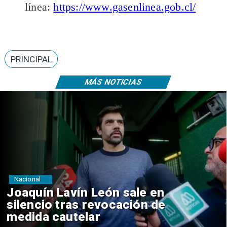
línea:
https://www.gasenlinea.gob.cl/
PRINCIPAL
MÁS NOTICIAS
Nacional
Chile y Venezuela formalizan
reinicio de relaciones
consulares